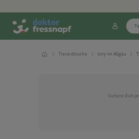
T
Tierarztsuche
Isny im Allgäu
T
Sichere dich j