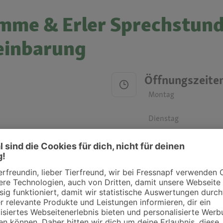
amme & Erler Sprechstun
einbarung
Öffnungszeite
Montag
Dienstag
Mittwoch
Donnerstag
Freitag
Samstag