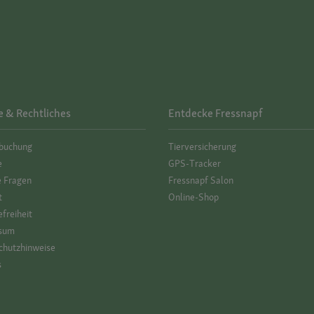
e & Rechtliches
Entdecke Fressnapf
­buchung
Tierversicherung
e
GPS-Tracker
e Fragen
Fressnapf Salon
t
Online-Shop
efreiheit
sum
hutz­hinweise
s