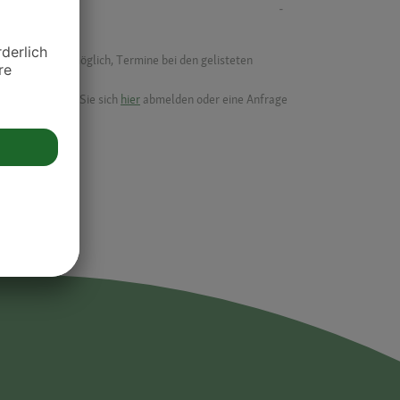
-
f ist es nicht möglich, Termine bei den gelisteten
ik.
möchten, können Sie sich
hier
abmelden oder eine Anfrage