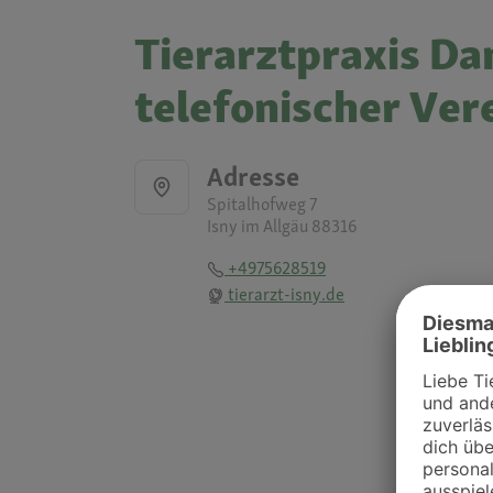
Tierarztpraxis D
telefonischer Ver
Adresse
Spitalhofweg 7
Isny im Allgäu 88316
+4975628519
tierarzt-isny.de