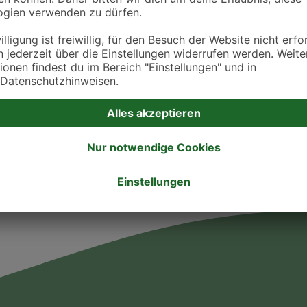
Sonntag
ztpraxen und Kliniken in deiner Nähe übersichtlich anzuzeigen. Über Dr. Fressnap
takt zu treten. Bitte wende dich hierfür direkt an die jeweilige Praxis oder Klin
. Fressnapf Tierarztsuche als Praxis gelistet werden oder Ihre Daten ändern 