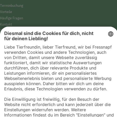
Termin­buchung
Vorteile
Häufige Fragen
Kontakt
Barrierefreiheit
Impressum
Datenschutz­hinweise
Cookies
AGB
Entdecke Fressnapf
Tierversicherung
GPS-Tracker
Fressnapf Salon
Online-Shop
© 2026 Fressnapf Tiernahrungs GmbH
Westpreußenstraße 32-38