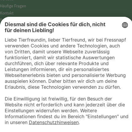
Häufige Fragen
Kontakt
Barrierefreiheit
Impressum
Datenschutz­hinweise
Cookies
AGB
Entdecke Fressnapf
Tierversicherung
GPS-Tracker
Fressnapf Salon
Online-Shop
© 2026 Fressnapf Tiernahrungs GmbH
Westpreußenstraße 32-38
47809 Krefeld