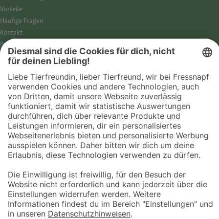
Vorteile
Häufige Fragen
Kontakt
Barrierefreiheit
Impressum
Datenschutz­hinweise
Cookies
AGB
Entdecke Fressnapf
Tierversicherung
GPS-Tracker
Fressnapf Salon
Online-Shop
© 2026 Fressnapf Tiernahrungs GmbH
Westpreußenstraße 32-38
47809 Krefeld