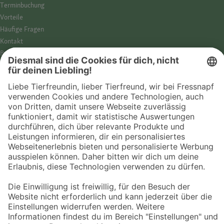
Termin­buchung
Vorteile
Häufige Fragen
Kontakt
Barrierefreiheit
Impressum
Datenschutz­hinweise
Cookies
AGB
Entdecke Fressnapf
Tierversicherung
GPS-Tracker
Fressnapf Salon
Online-Shop
© 2026 Fressnapf Tiernahrungs GmbH
Westpreußenstraße 32-38