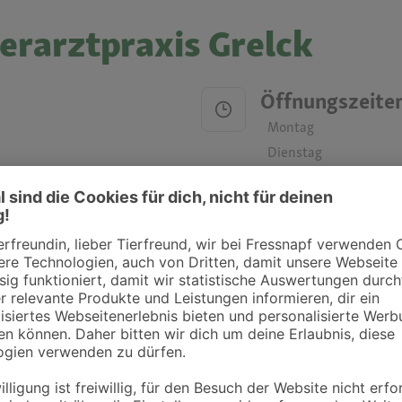
ierarztpraxis Grelck
Öffnungszeite
Montag
Dienstag
Mittwoch
Donnerstag
Freitag
Samstag
Sonntag
ztpraxen und Kliniken in deiner Nähe übersichtlich anzuzeigen. Über Dr. Fressnap
takt zu treten. Bitte wende dich hierfür direkt an die jeweilige Praxis oder Klin
. Fressnapf Tierarztsuche als Praxis gelistet werden oder Ihre Daten ändern 