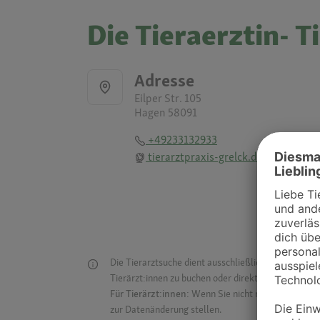
Die Tieraerztin- T
Adresse
Eilper Str. 105
Hagen 58091
+49233132933
tierarztpraxis-grelck.de
Die Tierarztsuche dient ausschließlich dazu, Tierar
Tierärzt:innen zu buchen oder direkt mit ihnen in Kon
Für Tierärzt:innen:
Wenn Sie nicht mehr auf der Dr
zur Datenänderung stellen.