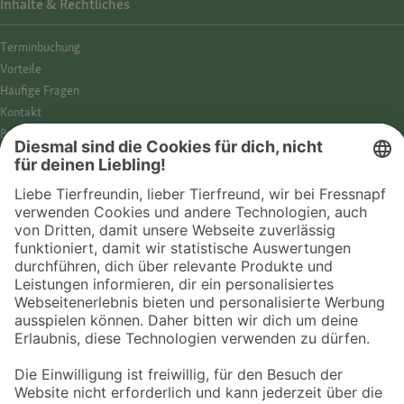
Inhalte & Rechtliches
Termin­buchung
Vorteile
Häufige Fragen
Kontakt
Barrierefreiheit
Impressum
Datenschutz­hinweise
Cookies
AGB
Entdecke Fressnapf
Tierversicherung
GPS-Tracker
Fressnapf Salon
Online-Shop