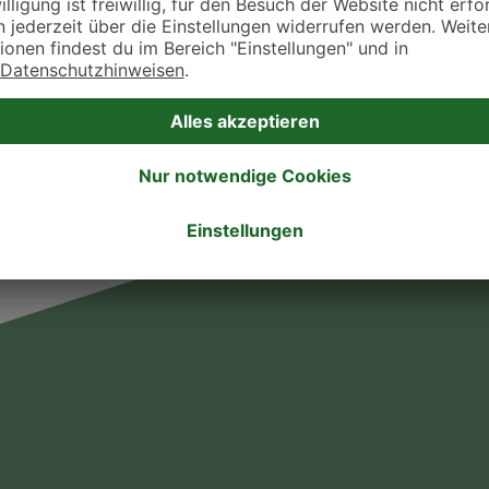
. Fressnapf Tierarztsuche als Praxis gelistet werden oder Ihre Daten ändern 