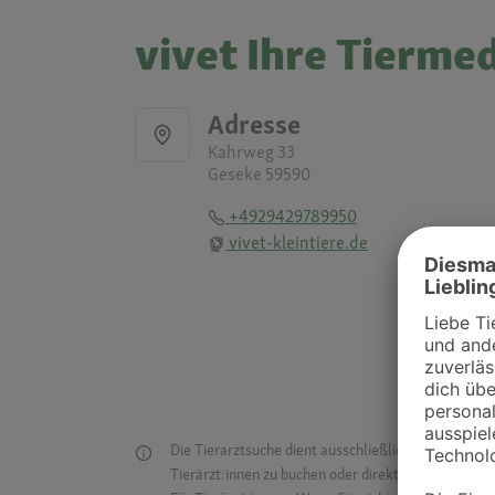
vivet Ihre Tierme
Adresse
Kahrweg 33
Geseke 59590
+4929429789950
vivet-kleintiere.de
Die Tierarztsuche dient ausschließlich dazu, Tierar
Tierärzt:innen zu buchen oder direkt mit ihnen in Kon