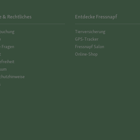
e & Rechtliches
Entdecke Fressnapf
­buchung
Tierversicherung
e
GPS-Tracker
e Fragen
Fressnapf Salon
t
Online-Shop
efreiheit
sum
hutz­hinweise
s