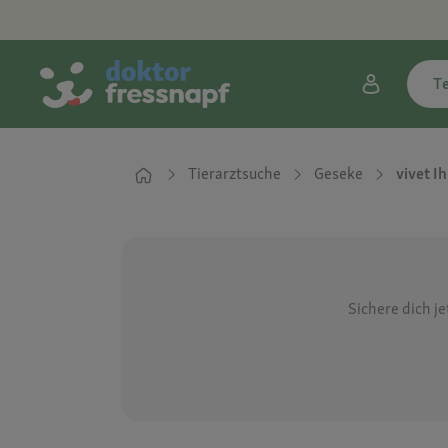
T
Tierarztsuche
Geseke
vivet I
Sichere dich j