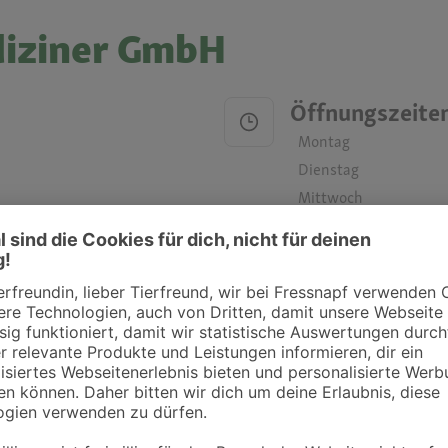
diziner GmbH
Öffnungszeite
Montag
Dienstag
Mittwoch
Donnerstag
Freitag
Samstag
Sonntag
ztpraxen und Kliniken in deiner Nähe übersichtlich anzuzeigen. Über Dr. Fressnap
takt zu treten. Bitte wende dich hierfür direkt an die jeweilige Praxis oder Klin