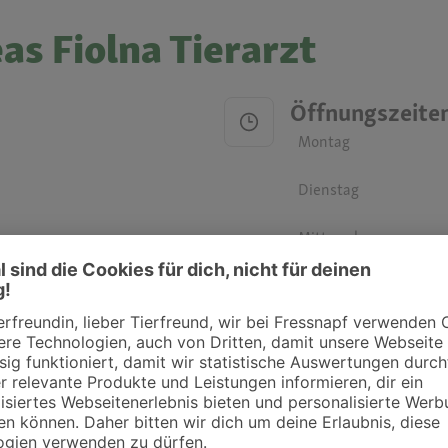
as Fiolna Tierarzt
Öffnungszeite
Montag
Dienstag
Mittwoch
Donnerstag
Freitag
Samstag
Sonntag