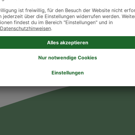
ztpraxen und Kliniken in deiner Nähe übersichtlich anzuzeigen. Über Dr. Fressnap
takt zu treten. Bitte wende dich hierfür direkt an die jeweilige Praxis oder Klin
. Fressnapf Tierarztsuche als Praxis gelistet werden oder Ihre Daten ändern 