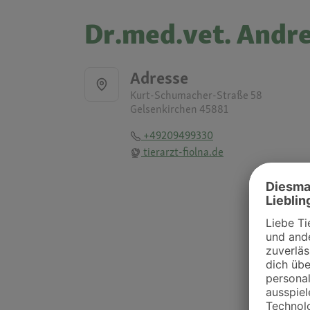
Dr.med.vet. Andre
Adresse
Kurt-Schumacher-Straße 58
Gelsenkirchen 45881
+49209499330
tierarzt-fiolna.de