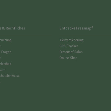
e & Rechtliches
Entdecke Fressnapf
­buchung
Tierversicherung
e
GPS-Tracker
e Fragen
Fressnapf Salon
t
Online-Shop
efreiheit
sum
hutz­hinweise
s