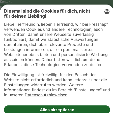
Kontakt
Barrierefreiheit
Impressum
Datenschutz­hinweise
Cookies
AGB
Entdecke Fressnapf
Tierversicherung
GPS-Tracker
Fressnapf Salon
Online-Shop
© 2026 Fressnapf Tiernahrungs GmbH
Westpreußenstraße 32-38
47809 Krefeld