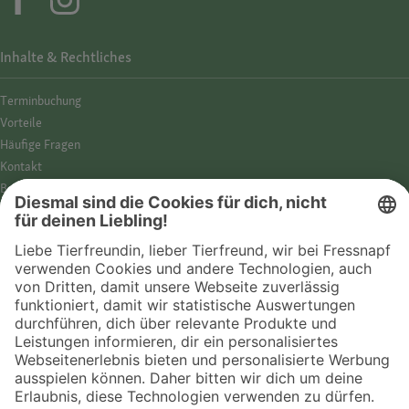
Inhalte & Rechtliches
Termin­buchung
Vorteile
Häufige Fragen
Kontakt
Barrierefreiheit
Impressum
Datenschutz­hinweise
Cookies
AGB
Entdecke Fressnapf
Tierversicherung
GPS-Tracker
Fressnapf Salon