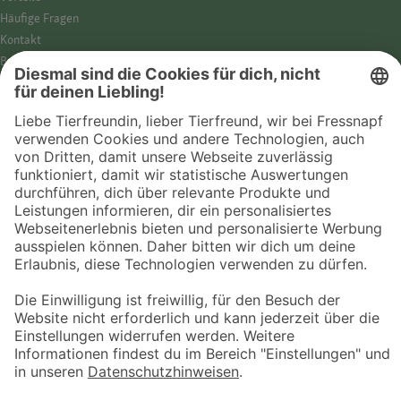
Häufige Fragen
Kontakt
Barrierefreiheit
Impressum
Datenschutz­hinweise
Cookies
AGB
Entdecke Fressnapf
Tierversicherung
GPS-Tracker
Fressnapf Salon
Online-Shop
© 2026 Fressnapf Tiernahrungs GmbH
Westpreußenstraße 32-38
47809 Krefeld