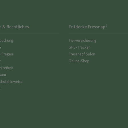
e & Rechtliches
Entdecke Fressnapf
­buchung
Tierversicherung
e
GPS-Tracker
e Fragen
Fressnapf Salon
t
Online-Shop
efreiheit
sum
hutz­hinweise
s