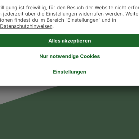
takt zu treten. Bitte wende dich hierfür direkt an die jeweilige Praxis oder Klin
. Fressnapf Tierarztsuche als Praxis gelistet werden oder Ihre Daten ändern 