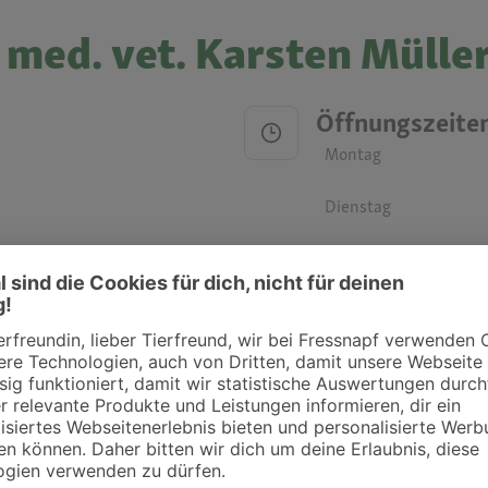
 med. vet. Karsten Mülle
Öffnungszeite
Montag
Dienstag
Mittwoch
Donnerstag
Freitag
Samstag
Sonntag
ztpraxen und Kliniken in deiner Nähe übersichtlich anzuzeigen. Über Dr. Fressnap