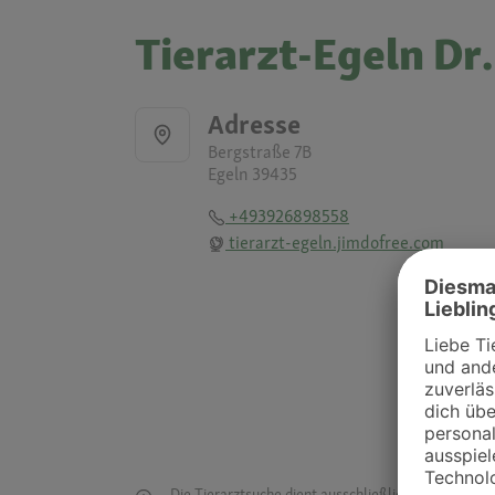
Tierarzt-Egeln Dr.
Adresse
Bergstraße 7B
Egeln 39435
+493926898558
tierarzt-egeln.jimdofree.com
Die Tierarztsuche dient ausschließlich dazu, Tierar