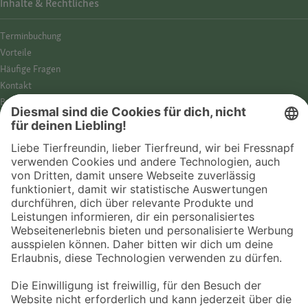
Inhalte & Rechtliches
Termin­buchung
Vorteile
Häufige Fragen
Kontakt
Barrierefreiheit
Impressum
Datenschutz­hinweise
Cookies
AGB
Entdecke Fressnapf
Tierversicherung
GPS-Tracker
Fressnapf Salon
Online-Shop