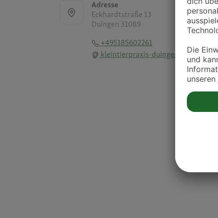
Adresse
Eckhardtstraße 13
Duingen 31089
+495185602261
kleintierpraxis-duingen.de