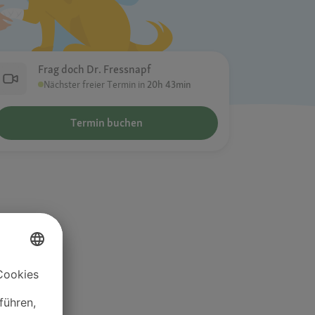
Frag doch Dr. Fressnapf
Nächster freier Termin in
20h 43min
Termin buchen