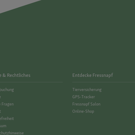
e & Rechtliches
Entdecke Fressnapf
­buchung
Tierversicherung
e
GPS-Tracker
e Fragen
Fressnapf Salon
t
Online-Shop
efreiheit
sum
hutz­hinweise