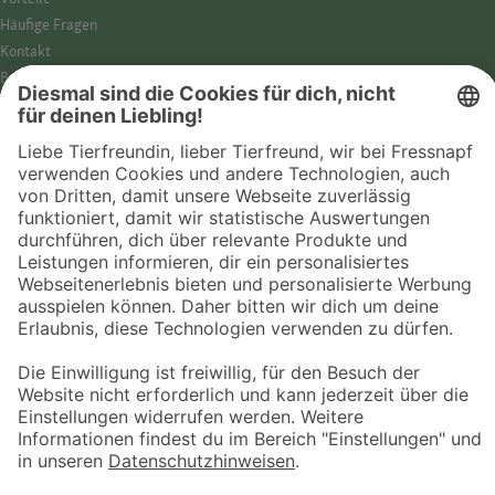
Häufige Fragen
Kontakt
Barrierefreiheit
Impressum
Datenschutz­hinweise
Cookies
AGB
Entdecke Fressnapf
Tierversicherung
GPS-Tracker
Fressnapf Salon
Online-Shop
© 2026 Fressnapf Tiernahrungs GmbH
Westpreußenstraße 32-38
47809 Krefeld