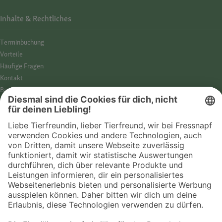
Inhalte & Rechtliches
Termin­buchung
Vorteile
Häufige Fragen
Kontakt
Barrierefreiheit
Impressum
Datenschutz­hinweise
Cookies
AGB
Entdecke Fressnapf
Tierversicherung
GPS-Tracker
Fressnapf Salon
Online-Shop