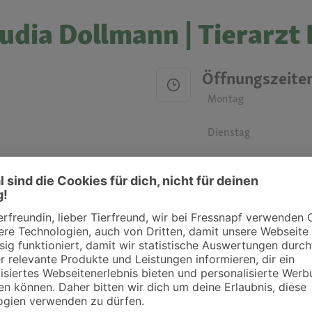
audia Dollmann | Tierarzt
Öffnungszeite
Montag
Dienstag
Mittwoch
Donnerstag
Freitag
Samstag
Sonntag
ztpraxen und Kliniken in deiner Nähe übersichtlich anzuzeigen. Über Dr. Fressnap