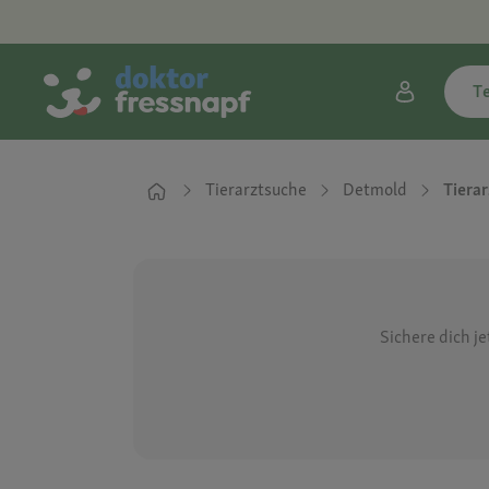
T
Tierarztsuche
Detmold
Tierar
Sichere dich j