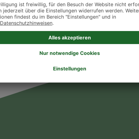
takt zu treten. Bitte wende dich hierfür direkt an die jeweilige Praxis oder Klin
. Fressnapf Tierarztsuche als Praxis gelistet werden oder Ihre Daten ändern 