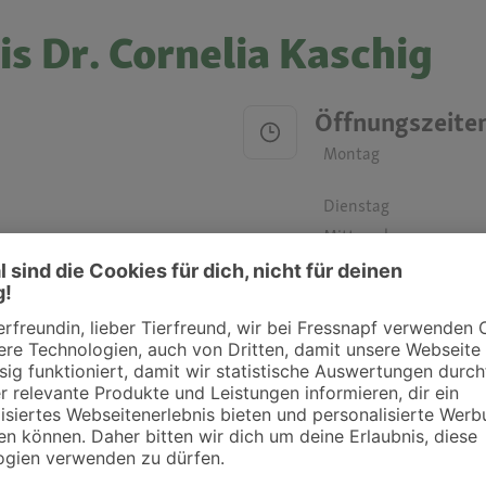
is Dr. Cornelia Kaschig
Öffnungszeite
Montag
Dienstag
Mittwoch
Donnerstag
Freitag
Samstag
Sonntag
ztpraxen und Kliniken in deiner Nähe übersichtlich anzuzeigen. Über Dr. Fressnap