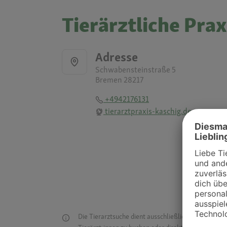
Tierärztliche Prax
Adresse
Schwabensteinstraße 5
Bremen 28217
+4942176131
tierarztpraxis-kaschig.de
Die Tierarztsuche dient ausschließlich dazu, Tierar