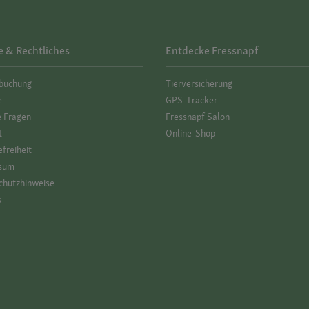
e & Rechtliches
Entdecke Fressnapf
­buchung
Tierversicherung
e
GPS-Tracker
e Fragen
Fressnapf Salon
t
Online-Shop
efreiheit
sum
hutz­hinweise
s