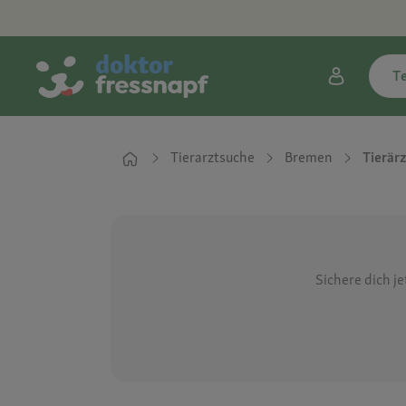
T
Tierarztsuche
Bremen
Tierärz
Sichere dich j