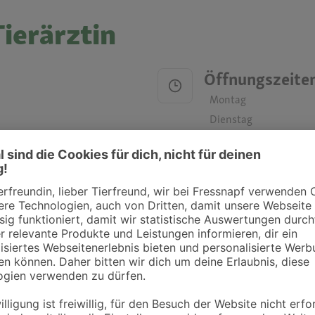
ierärztin
Öffnungszeite
Montag
Dienstag
Mittwoch
Donnerstag
Freitag
Samstag
Sonntag
ztpraxen und Kliniken in deiner Nähe übersichtlich anzuzeigen. Über Dr. Fressnap
takt zu treten. Bitte wende dich hierfür direkt an die jeweilige Praxis oder Klin
. Fressnapf Tierarztsuche als Praxis gelistet werden oder Ihre Daten ändern 