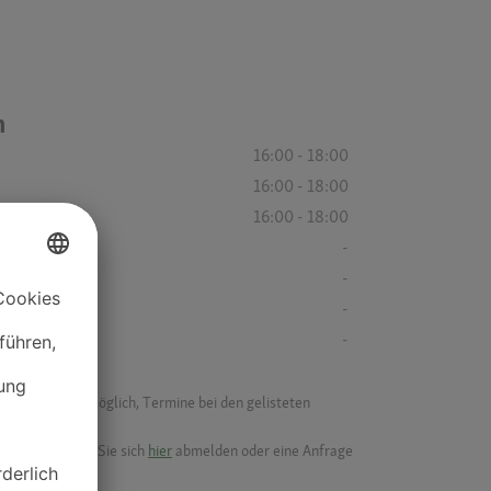
n
16:00 - 18:00
16:00 - 18:00
16:00 - 18:00
-
-
-
-
f ist es nicht möglich, Termine bei den gelisteten
ik.
möchten, können Sie sich
hier
abmelden oder eine Anfrage