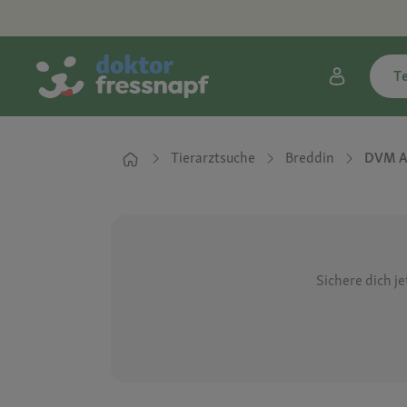
T
Tierarztsuche
Breddin
DVM As
Sichere dich j