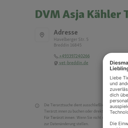
DVM Asja Kähler T
Adresse
Havelberger Str. 5
Breddin 16845
+493397240266
vet-breddin.de
Die Tierarztsuche dient ausschließlich dazu, Tierar
Tierärzt:innen zu buchen oder direkt mit ihnen in Kon
Für Tierärzt:innen:
Wenn Sie nicht mehr auf der Dr
zur Datenänderung stellen.