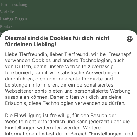
Termin­buchung
Vorteile
Häufige Fragen
Kontakt
Barrierefreiheit
Impressum
Datenschutz­hinweise
Cookies
AGB
Entdecke Fressnapf
Tierversicherung
GPS-Tracker
Fressnapf Salon
Online-Shop
© 2026 Fressnapf Tiernahrungs GmbH
Westpreußenstraße 32-38