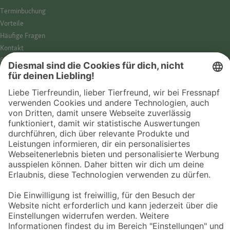
Termin­buchung
Vorteile
Häufige Fragen
Kontakt
Barrierefreiheit
Impressum
Datenschutz­hinweise
Cookies
AGB
Entdecke Fressnapf
Tierversicherung
GPS-Tracker
Fressnapf Salon
Online-Shop
© 2026 Fressnapf Tiernahrungs GmbH
Westpreußenstraße 32-38