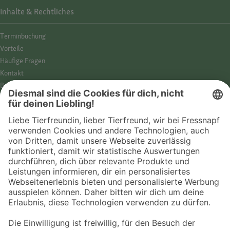
Inhalte & Rechtliches
Termin­buchung
Vorteile
Häufige Fragen
Kontakt
Barrierefreiheit
Impressum
Datenschutz­hinweise
Cookies
AGB
Entdecke Fressnapf
Tierversicherung
GPS-Tracker
Fressnapf Salon
Online-Shop