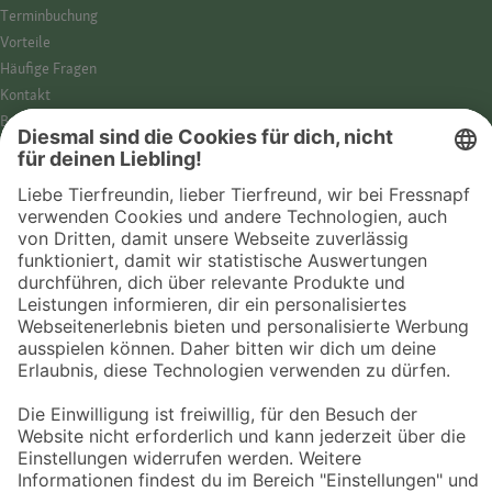
Termin­buchung
Vorteile
Häufige Fragen
Kontakt
Barrierefreiheit
Impressum
Datenschutz­hinweise
Cookies
AGB
Entdecke Fressnapf
Tierversicherung
GPS-Tracker
Fressnapf Salon
Online-Shop
© 2026 Fressnapf Tiernahrungs GmbH
Westpreußenstraße 32-38