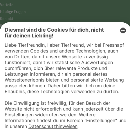
Vorteile
Häufige Fragen
Kontakt
Barrierefreiheit
Impressum
Datenschutz­hinweise
Cookies
AGB
Entdecke Fressnapf
Tierversicherung
GPS-Tracker
Fressnapf Salon
Online-Shop
© 2026 Fressnapf Tiernahrungs GmbH
Westpreußenstraße 32-38
47809 Krefeld