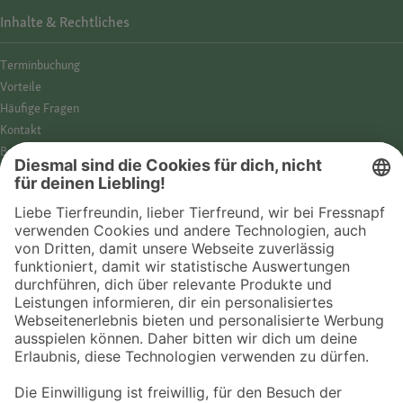
Inhalte & Rechtliches
Termin­buchung
Vorteile
Häufige Fragen
Kontakt
Barrierefreiheit
Impressum
Datenschutz­hinweise
Cookies
AGB
Entdecke Fressnapf
Tierversicherung
GPS-Tracker
Fressnapf Salon
Online-Shop