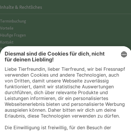
Inhalte & Rechtliches
Termin­buchung
Vorteile
Häufige Fragen
Kontakt
Barrierefreiheit
Impressum
Datenschutz­hinweise
Cookies
AGB
Entdecke Fressnapf
Tierversicherung
GPS-Tracker
Fressnapf Salon
Online-Shop