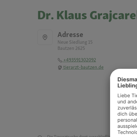
Dr. Klaus Grajcare
Adresse
Neue Siedlung 15
Bautzen 2625
+493591302092
tierarzt-bautzen.de
Die Tierarztsuche dient ausschließlich dazu, Tierar