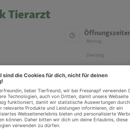
k Tierarzt
Öffnungszeite
Montag
Dienstag
Mittwoch
Donnerstag
Freitag
Samstag
Sonntag
ztpraxen und Kliniken in deiner Nähe übersichtlich anzuzeigen. Über Dr. Fressnap