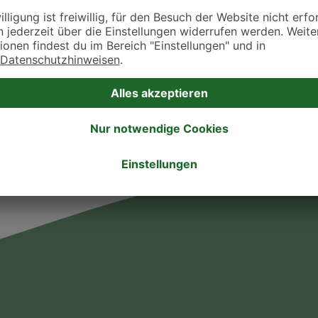
takt zu treten. Bitte wende dich hierfür direkt an die jeweilige Praxis oder Klin
. Fressnapf Tierarztsuche als Praxis gelistet werden oder Ihre Daten ändern 