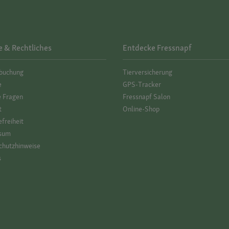
e & Rechtliches
Entdecke Fressnapf
­buchung
Tierversicherung
e
GPS-Tracker
e Fragen
Fressnapf Salon
t
Online-Shop
efreiheit
sum
hutz­hinweise
s