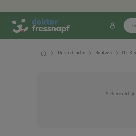
T
Tierarztsuche
Bautzen
Dr. Kl
Sichere dich j