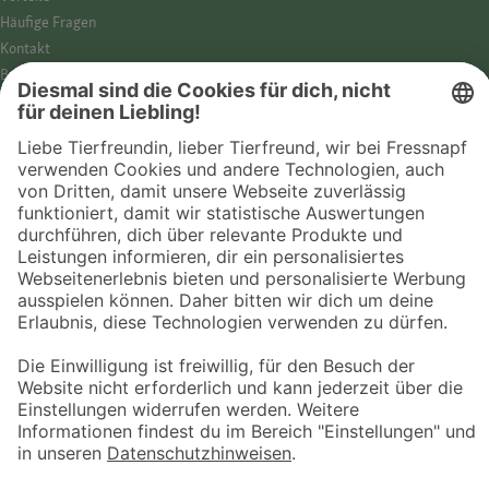
Häufige Fragen
Kontakt
Barrierefreiheit
Impressum
Datenschutz­hinweise
Cookies
AGB
Entdecke Fressnapf
Tierversicherung
GPS-Tracker
Fressnapf Salon
Online-Shop
© 2026 Fressnapf Tiernahrungs GmbH
Westpreußenstraße 32-38
47809 Krefeld