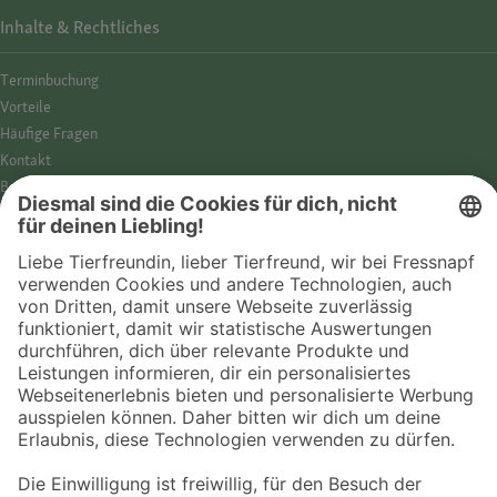
Inhalte & Rechtliches
Termin­buchung
Vorteile
Häufige Fragen
Kontakt
Barrierefreiheit
Impressum
Datenschutz­hinweise
Cookies
AGB
Entdecke Fressnapf
Tierversicherung
GPS-Tracker
Fressnapf Salon
Online-Shop