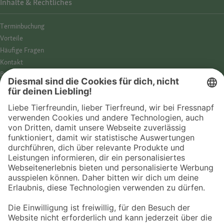
Inhalte & Rechtliches
Termin­buchung
Vorteile
Häufige Fragen
Kontakt
Barrierefreiheit
Impressum
Datenschutz­hinweise
Cookies
AGB
Entdecke Fressnapf
Tierversicherung
GPS-Tracker
Fressnapf Salon
Online-Shop