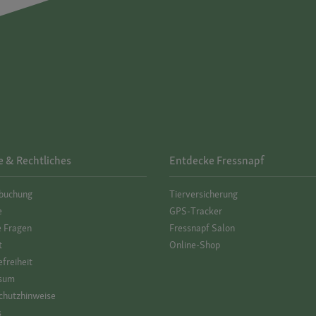
e & Rechtliches
Entdecke Fressnapf
­buchung
Tierversicherung
e
GPS-Tracker
e Fragen
Fressnapf Salon
t
Online-Shop
efreiheit
sum
hutz­hinweise
s