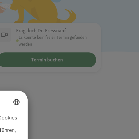
Frag doch Dr. Fressnapf
Es konnte kein freier Termin gefunden
werden
Termin buchen