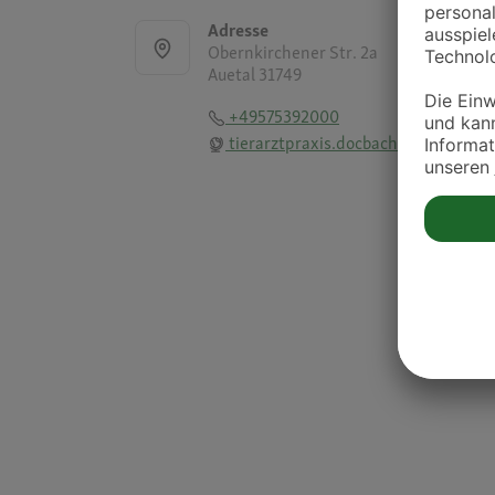
Adresse
Obernkirchener Str. 2a
Auetal 31749
+49575392000
tierarztpraxis.docbachmann.de