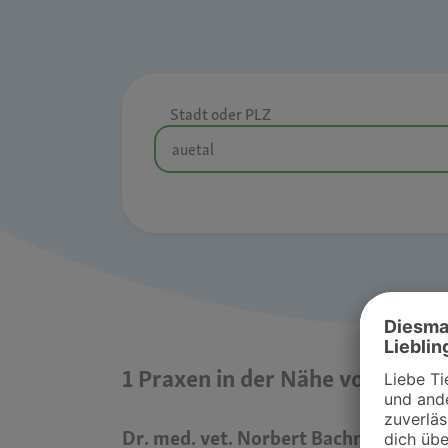
Stadt oder PLZ
1 Praxen in der Nähe von auetal
Dr. med. vet. Norbert Bachmann , Ti