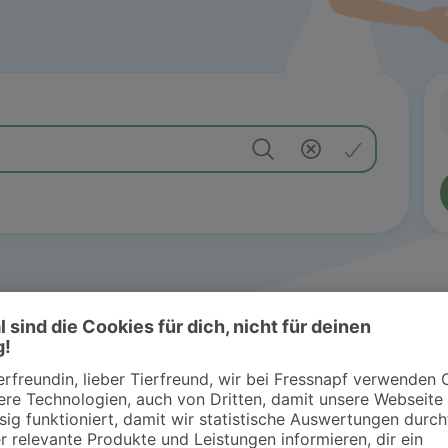
erarztpraxis/Katzenpension