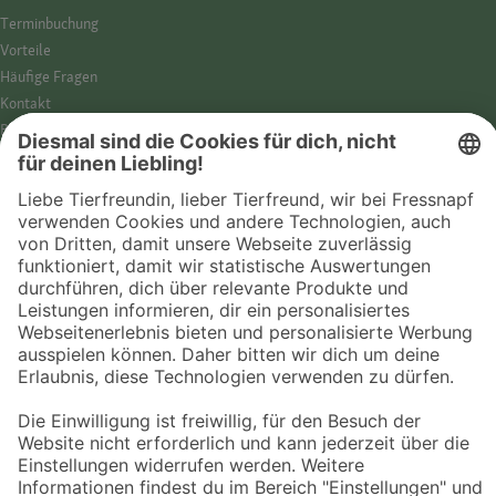
Termin­buchung
Vorteile
Häufige Fragen
Kontakt
Barrierefreiheit
Impressum
Datenschutz­hinweise
Cookies
AGB
Entdecke Fressnapf
Tierversicherung
GPS-Tracker
Fressnapf Salon
Online-Shop
© 2026 Fressnapf Tiernahrungs GmbH
Westpreußenstraße 32-38